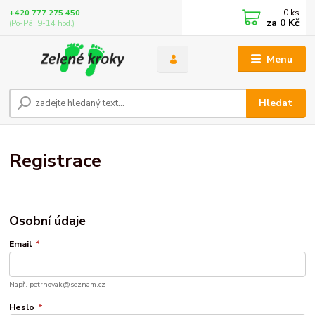
0
ks
+420 777 275 450
za
0 Kč
(Po-Pá, 9-14 hod.)
Menu
Hledat
Registrace
Osobní údaje
Email
*
Např. petrnovak@seznam.cz
Heslo
*