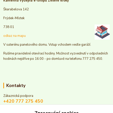
Kamenná výdejna e-shopu Zelené kroky
Škarabelova 142
Frýdek-Místek
738 01
odkaz na mapu
V suterénu panelového domu. Vstup vchodem vedle garáží.
Rušíme pravidelné otevírací hodiny. Možnost vyzvednutí v odpoledních
hodinách nejdříve po 16:00 - po domluvě na telefonu 777 275 450.
Kontakty
Zákaznická podpora
+420 777 275 450
(Po-Pá, 9-14 hod.)