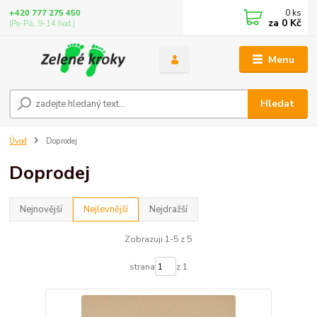
0
ks
+420 777 275 450
za
0 Kč
(Po-Pá, 9-14 hod.)
Menu
Hledat
Úvod
Doprodej
Doprodej
Nejnovější
Nejlevnější
Nejdražší
Zobrazuji 1-5 z 5
strana
z 1