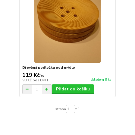
Dřevěná podložka pod mýdlo
119 Kč
/
ks
skladem 9 ks
98 Kč
bez DPH
Přidat do košíku
strana
z 1