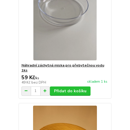
Náhradní záchytná miska pro přebytečnou vodu
1ks
59 Kč
/
ks
skladem 1 ks
49 Kč
bez DPH
Přidat do košíku