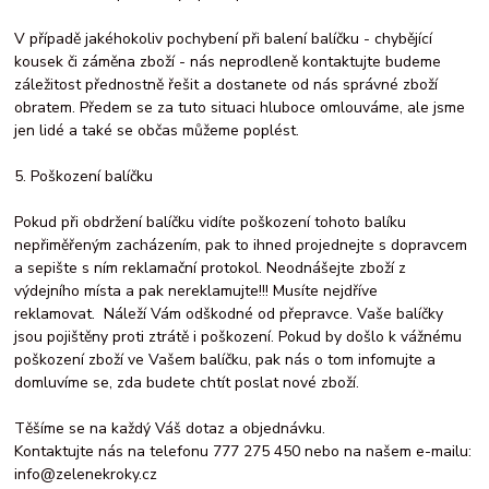
V případě jakéhokoliv pochybení při balení balíčku - chybějící
kousek či záměna zboží - nás neprodleně kontaktujte budeme
záležitost přednostně řešit a dostanete od nás správné zboží
obratem. Předem se za tuto situaci hluboce omlouváme, ale jsme
jen lidé a také se občas můžeme poplést.
5. Poškození balíčku
Pokud při obdržení balíčku vidíte poškození tohoto balíku
nepřiměřeným zacházením, pak to ihned projednejte s dopravcem
a sepište s ním reklamační protokol. Neodnášejte zboží z
výdejního místa a pak nereklamujte!!! Musíte nejdříve
reklamovat. Náleží Vám odškodné od přepravce. Vaše balíčky
jsou pojištěny proti ztrátě i poškození. Pokud by došlo k vážnému
poškození zboží ve Vašem balíčku, pak nás o tom infomujte a
domluvíme se, zda budete chtít poslat nové zboží.
Těšíme se na každý Váš dotaz a objednávku.
Kontaktujte nás na telefonu 777 275 450 nebo na našem e-mailu:
info@zelenekroky.cz