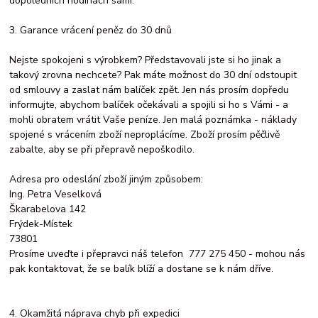
dopoledních hodinách sami.
3. Garance vrácení peněz do 30 dnů
Nejste spokojeni s výrobkem? Představovali jste si ho jinak a
takový zrovna nechcete? Pak máte možnost do 30 dní odstoupit
od smlouvy a zaslat nám balíček zpět. Jen nás prosím dopředu
informujte, abychom balíček očekávali a spojili si ho s Vámi - a
mohli obratem vrátit Vaše peníze. Jen malá poznámka - náklady
spojené s vrácením zboží neproplácíme. Zboží prosím pěčlivě
zabalte, aby se při přepravě nepoškodilo.
Adresa pro odeslání zboží jiným způsobem:
Ing. Petra Veselková
Škarabelova 142
Frýdek-Místek
73801
Prosíme uveďte i přepravci náš telefon 777 275 450 - mohou nás
pak kontaktovat, že se balík blíží a dostane se k nám dříve.
4. Okamžitá náprava chyb při expedici