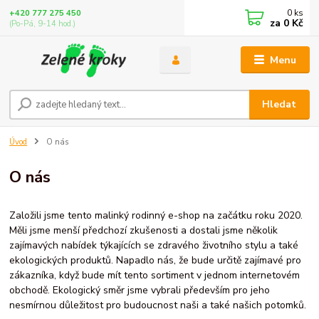
0
ks
+420 777 275 450
za
0 Kč
(Po-Pá, 9-14 hod.)
Menu
Hledat
Úvod
O nás
O nás
Založili jsme tento malinký rodinný e-shop na začátku roku 2020.
Měli jsme menší předchozí zkušenosti a dostali jsme několik
zajímavých nabídek týkajících se zdravého životního stylu a také
ekologických produktů. Napadlo nás, že bude určitě zajímavé pro
zákazníka, když bude mít tento sortiment v jednom internetovém
obchodě. Ekologický směr jsme vybrali především pro jeho
nesmírnou důležitost pro budoucnost naši a také našich potomků.