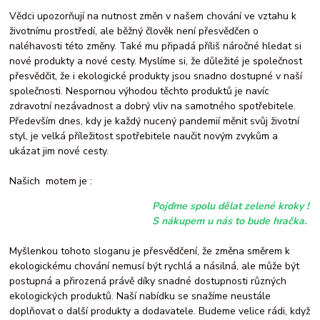
Vědci upozorňují na nutnost změn v našem chování ve vztahu k
životnímu prostředí, ale běžný člověk není přesvědčen o
naléhavosti této změny. Také mu připadá příliš náročné hledat si
nové produkty a nové cesty. Myslíme si, že důležité je společnost
přesvědčit, že i ekologické produkty jsou snadno dostupné v naší
společnosti. Nespornou výhodou těchto produktů je navíc
zdravotní nezávadnost a dobrý vliv na samotného spotřebitele.
Především dnes, kdy je každý nucený pandemií měnit svůj životní
styl, je velká příležitost spotřebitele naučit novým zvykům a
ukázat jim nové cesty.
Našich motem je :
Pojďme spolu dělat zelené kroky !
S nákupem u nás to bude hračka.
Myšlenkou tohoto sloganu je přesvědčení, že změna směrem k
ekologickému chování nemusí být rychlá a násilná, ale může být
postupná a přirozená právě díky snadné dostupnosti různých
ekologických produktů. Naší nabídku se snažíme neustále
doplňovat o další produkty a dodavatele. Budeme velice rádi, když