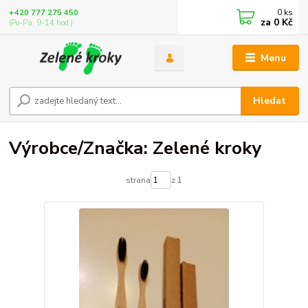
0
ks
+420 777 275 450
za
0 Kč
(Po-Pá, 9-14 hod.)
Menu
Hledat
Výrobce/Značka: Zelené kroky
strana
z 1