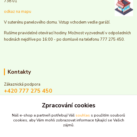
738 01
odkaz na mapu
V suterénu panelového domu. Vstup vchodem vedle garáží.
Rušíme pravidelné otevírací hodiny. Možnost vyzvednutí v odpoledních
hodinách nejdříve po 16:00 - po domluvě na telefonu 777 275 450.
Kontakty
Zákaznická podpora
+420 777 275 450
(Po-Pá, 9-14 hod.)
Zpracování cookies
info@zelenekroky.cz
Náš e-shop a partneři potřebují Váš
souhlas
s použitím souborů
cookies, aby Vám mohli zobrazovat informace týkající se Vašich
zájmů.