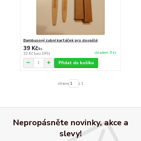
Bambusový zubní kartáček pro dospělé
39 Kč
/
ks
skladem 9 ks
32 Kč
bez DPH
Přidat do košíku
strana
z 1
Nepropásněte novinky, akce a
slevy!